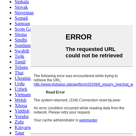
Sinhala
Slovak
Slovenian
Somali
Samoan
Scots Gaelic
Shona
Sindhi
Sundanese
Swahili
Tajik
Tamil
Telugu
Thai
Ukrainian
Urdu
Uzbek
Vietnamese
Welsh
Xhosa
Yiddish
Yoruba
Zulu
Kinyarwanda
Tatar