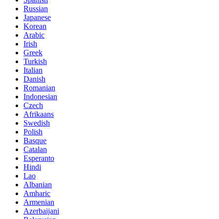
Russian
Japanese
Korean
Arabic
Irish
Greek
Turkish
Italian
Danish
Romanian
Indonesian
Czech
Afrikaans
Swedish
Polish
Basque
Catalan
Esperanto
Hindi
Lao
Albanian
Amharic
Armenian
Azerbaijani