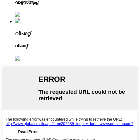
വാട്ട്‌സ്ആപ്പ്
വീചാറ്റ്
വീചാറ്റ്