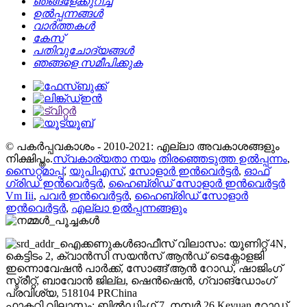
ഞങ്ങളേക്കുറിച്ച്
ഉൽപ്പന്നങ്ങൾ
വാർത്തകൾ
കേസ്
പതിവുചോദ്യങ്ങൾ
ഞങ്ങളെ സമീപിക്കുക
© പകർപ്പവകാശം - 2010-2021: എല്ലാ അവകാശങ്ങളും
നിക്ഷിപ്തം.
സ്വകാര്യതാ നയം
തിരഞ്ഞെടുത്ത ഉൽപ്പന്നം
,
സൈറ്റ്മാപ്പ്
,
യുപിഎസ്
,
സോളാർ ഇൻവെർട്ടർ
,
ഓഫ്
ഗ്രിഡ് ഇൻവെർട്ടർ
,
ഹൈബ്രിഡ് സോളാർ ഇൻവെർട്ടർ
Vm Iii
,
പവർ ഇൻവെർട്ടർ
,
ഹൈബ്രിഡ് സോളാർ
ഇൻവെർട്ടർ
,
എല്ലാ ഉൽപ്പന്നങ്ങളും
ഓഫീസ് വിലാസം: യൂണിറ്റ് 4N,
കെട്ടിടം 2, ക്വാൻസി സയൻസ് ആൻഡ് ടെക്നോളജി
ഇന്നൊവേഷൻ പാർക്ക്, സോങ്ങ്'ആൻ റോഡ്, ഷാജിംഗ്
സ്ട്രീറ്റ്, ബാവോൻ ജില്ല, ഷെൻ‌ഷെൻ, ഗ്വാങ്‌ഡോംഗ്
പ്രവിശ്യ, 518104 PRChina
ഫാക്ടറി വിലാസം: ബിൽഡിംഗ് 7, നമ്പർ 26 Keyuan റോഡ്,