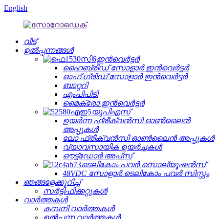
English
വീട്
ഉൽപ്പന്നങ്ങൾ
ഇൻവെർട്ടർ
ഹൈബ്രിഡ് സോളാർ ഇൻവെർട്ടർ
ഓഫ് ഗ്രിഡ് സോളാർ ഇൻവെർട്ടർ
ബാറ്ററി
എംപിപിടി
മൈക്രോ ഇൻവെർട്ടർ
യുപിഎസ്
ഉയർന്ന ഫ്രീക്വൻസി ഓൺലൈൻ
അപ്പുകൾ
ലോ ഫ്രീക്വൻസി ഓൺലൈൻ അപ്പുകൾ
വ്യാവസായിക ഉയർച്ചകൾ
ഔട്ട്‌ഡോർ അപ്‌സ്
ടെലികോം പവർ സൊല്യൂഷൻസ്
48VDC സോളാർ ടെലികോം പവർ സിസ്റ്റം
ഞങ്ങളേക്കുറിച്ച്
സർട്ടിഫിക്കറ്റുകൾ
വാർത്തകൾ
കമ്പനി വാർത്തകൾ
ഉൽപ്പന്ന വാർത്തകൾ