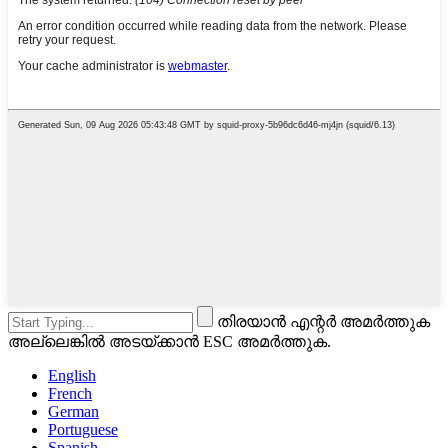
തിരയാൻ എന്റർ അമർത്തുക
അല്ലെങ്കിൽ അടയ്ക്കാൻ ESC അമർത്തുക.
English
French
German
Portuguese
Spanish