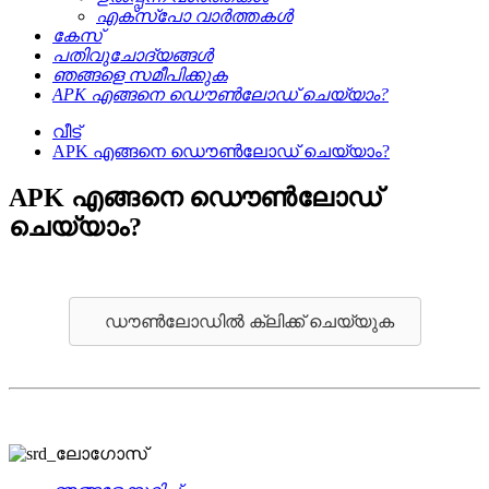
എക്സ്പോ വാർത്തകൾ
കേസ്
പതിവുചോദ്യങ്ങൾ
ഞങ്ങളെ സമീപിക്കുക
APK എങ്ങനെ ഡൌൺലോഡ് ചെയ്യാം?
വീട്
APK എങ്ങനെ ഡൌൺലോഡ് ചെയ്യാം?
APK എങ്ങനെ ഡൌൺലോഡ്
ചെയ്യാം?
ഡൗൺലോഡിൽ ക്ലിക്ക് ചെയ്യുക