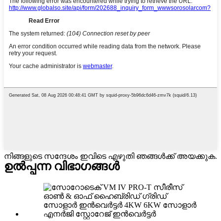
നിങ്ങളുടെ സന്ദേശം ഇവിടെ എഴുതി ഞങ്ങൾക്ക് അയക്കുക.
ഉൽപ്പന്ന വിഭാഗങ്ങൾ