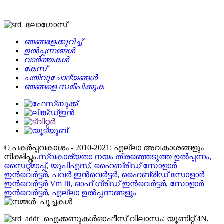
ഞങ്ങളേക്കുറിച്ച്
ഉൽപ്പന്നങ്ങൾ
വാർത്തകൾ
കേസ്
പതിവുചോദ്യങ്ങൾ
ഞങ്ങളെ സമീപിക്കുക
© പകർപ്പവകാശം - 2010-2021: എല്ലാ അവകാശങ്ങളും
നിക്ഷിപ്തം.
സ്വകാര്യതാ നയം
തിരഞ്ഞെടുത്ത ഉൽപ്പന്നം
,
സൈറ്റ്മാപ്പ്
,
യുപിഎസ്
,
ഹൈബ്രിഡ് സോളാർ
ഇൻവെർട്ടർ
,
പവർ ഇൻവെർട്ടർ
,
ഹൈബ്രിഡ് സോളാർ
ഇൻവെർട്ടർ Vm Iii
,
ഓഫ് ഗ്രിഡ് ഇൻവെർട്ടർ
,
സോളാർ
ഇൻവെർട്ടർ
,
എല്ലാ ഉൽപ്പന്നങ്ങളും
ഓഫീസ് വിലാസം: യൂണിറ്റ് 4N,