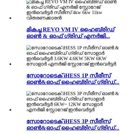
മികച്ച REVO VM IV ഹൈബ്രിഡ്
ഓൺ & ഓഫ് ഗ്രിഡ് എനർജി...
സോറോടെക് iHESS 1P സീരീസ്
ഓൺ&ഓഫ് ഹൈബ്രിഡ് ഗ്രിഡ്...
സോറോടെക് iHESS 3P സീരീസ്
ഓൺ&ഓഫ് ഹൈബ്രിഡ് ഗ്രിഡ്...