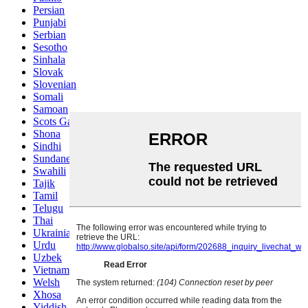
Persian
Punjabi
Serbian
Sesotho
Sinhala
Slovak
Slovenian
Somali
Samoan
Scots Gaelic
Shona
Sindhi
Sundanese
Swahili
Tajik
Tamil
Telugu
Thai
Ukrainian
Urdu
Uzbek
Vietnamese
Welsh
Xhosa
Yiddish