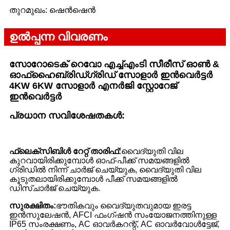
തുറമുഖം: ഷെൻഷെൻ
ഉൽപ്പന്ന വിവരണം
സോറോടെക് റെവോ എച്ച്എംടി സീരീസ് ഓൺ &
ഓഫ്
ഹൈബ്രിഡ്
ഗ്രിഡ് സോളാർ ഇൻവെർട്ടർ
4KW 6KW സോളാർ എനർജി സ്റ്റോറേജ്
ഇൻവെർട്ടർ
പ്രധാന സവിശേഷതകൾ:
ഫ്ലെക്സിബിൾ റേറ്റ് താരിഫ്:
വൈദ്യുതി വില
കുറവായിരിക്കുമ്പോൾ ഓഫ്-പീക്ക് സമയങ്ങളിൽ
ഗ്രിഡിൽ നിന്ന് ചാർജ് ചെയ്യുക, വൈദ്യുതി വില
കൂടുതലായിരിക്കുമ്പോൾ പീക്ക് സമയങ്ങളിൽ
ഡിസ്ചാർജ് ചെയ്യുക.
സുരക്ഷിതം:
ഭൗതികവും വൈദ്യുതവുമായ ഇരട്ട
ഇൻസുലേഷൻ, AFCI ഫംഗ്ഷൻ സംയോജനത്തിനുള്ള
IP65 സംരക്ഷണം, AC ഓവർകറന്റ്, AC ഓവർവോൾട്ടേജ്,