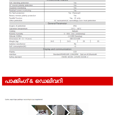
പാക്കിംഗ് & ഡെലിവറി