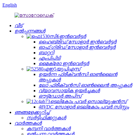
English
വീട്
ഉൽപ്പന്നങ്ങൾ
ഇൻവെർട്ടർ
ഹൈബ്രിഡ് സോളാർ ഇൻവെർട്ടർ
ഓഫ് ഗ്രിഡ് സോളാർ ഇൻവെർട്ടർ
ബാറ്ററി
എംപിപിടി
മൈക്രോ ഇൻവെർട്ടർ
യുപിഎസ്
ഉയർന്ന ഫ്രീക്വൻസി ഓൺലൈൻ
അപ്പുകൾ
ലോ ഫ്രീക്വൻസി ഓൺലൈൻ അപ്പുകൾ
വ്യാവസായിക ഉയർച്ചകൾ
ഔട്ട്‌ഡോർ അപ്‌സ്
ടെലികോം പവർ സൊല്യൂഷൻസ്
48VDC സോളാർ ടെലികോം പവർ സിസ്റ്റം
ഞങ്ങളേക്കുറിച്ച്
സർട്ടിഫിക്കറ്റുകൾ
വാർത്തകൾ
കമ്പനി വാർത്തകൾ
ഉൽപ്പന്ന വാർത്തകൾ