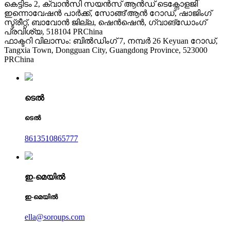
കെട്ടിടം 2, ക്വാൻസി സയൻസ് ആൻഡ് ടെക്നോളജി
ഇന്നൊവേഷൻ പാർക്ക്, സോങ്ങ്'ആൻ റോഡ്, ഷാജിംഗ്
സ്ട്രീറ്റ്, ബാവോൻ ജില്ല, ഷെൻ‌ഷെൻ, ഗ്വാങ്‌ഡോംഗ്
പ്രവിശ്യ, 518104 PRChina
ഫാക്ടറി വിലാസം: ബിൽഡിംഗ് 7, നമ്പർ 26 Keyuan റോഡ്,
Tangxia Town, Dongguan City, Guangdong Province, 523000
PRChina
ടെൽ
ടെൽ
8613510865777
ഇ-മെയിൽ
ഇ-മെയിൽ
ella@soroups.com