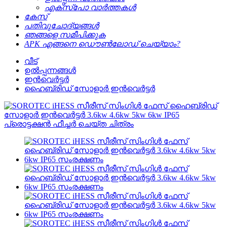
എക്സ്പോ വാർത്തകൾ
കേസ്
പതിവുചോദ്യങ്ങൾ
ഞങ്ങളെ സമീപിക്കുക
APK എങ്ങനെ ഡൌൺലോഡ് ചെയ്യാം?
വീട്
ഉൽപ്പന്നങ്ങൾ
ഇൻവെർട്ടർ
ഹൈബ്രിഡ് സോളാർ ഇൻവെർട്ടർ