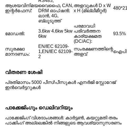
RS485,
ആശയവിനിമയ
വൈഫൈ, CAN,
അളവുകൾ D x W
480*2
ഇന്റർഫേസ്:
DRM ഓപ്‌ഷൻ:
x H (മില്ലീമീറ്റർ)
ലാൻ, 4G,
ബ്ലൂടൂത്ത്
പരമാവധി
3.6kw 4.6kw 5kw
പരിവർത്തന
മോഡൽ:
93.5%
6kw
കാര്യക്ഷമത
(DC/AC):
EN/IEC 62109-
സുരക്ഷാ
സംരക്ഷണത്തിന്റെ
1,EN/IEC 62109-
ഐപി 
മാനദണ്ഡം:
അളവ്
2
വിതരണ ശേഷി
പ്രതിമാസം 5000 പീസ്/പീസുകൾ എനർജി സ്റ്റോറേജ്
ഇൻവെർട്ടറുകൾ
പാക്കേജിംഗും ഡെലിവറിയും
പാക്കേജിംഗ് വിശദാംശങ്ങൾ: കാർട്ടൺ, കയറ്റുമതി തരം
പാക്കിംഗ് അല്ലെങ്കിൽ നിങ്ങളുടെ ആവശ്യാനുസരണം