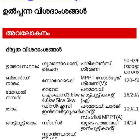
ഉൽപ്പന്ന വിശദാംശങ്ങൾ
അവലോകനം
ദ്രുത വിശദാംശങ്ങൾ
50Hz/
ഗുവാങ്‌ഡോങ്,
ഫ്രീക്വൻസി
ഉത്ഭവ സ്ഥലം:
(ഓട്ട
ചൈന
ശ്രേണി
സെൻസ
ബ്രാൻഡ്
MPPT വോൾട്ടേജ്
സോറോടെക്
120~5
നാമം:
ശ്രേണി(V):
റെവോ
പരമാവധി
മോഡൽ
ഐഹെസ്
3.6kw
ഔട്ട്‌പുട്ട് കറന്റ്
16/20/
നമ്പർ:
4.6kw 5kw 6kw
(എ)
ഡിസി/എസി
പരമാവധി ചാർജ്
തരം:
100/11
ഇൻവെർട്ടറുകൾ
കറന്റ്:
സിംഗിൾ MPPT(A)
ഔട്ട്പുട്ട് തരം:
സിംഗിൾ
യുടെ പരമാവധി
14/14
ഇൻപുട്ട് കറന്റ്
സ്റ്റാൻഡേർഡ്: