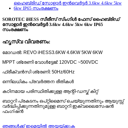
SOROTEC iHESS സീരീസ് സിംഗിൾ ഫേസ് ഹൈബ്രിഡ്
സോളാർ ഇൻവെർട്ടർ 3.6kw 4.6kw 5kw 6kw IP65
സംരക്ഷണം
ഹൃസ്വ വിവരണം:
മോഡൽ: REVO iHESS
3.6KW 4.6KW 5KW 6KW
MPPT ശ്രേണി വോൾട്ടേജ്: 120VDC ~500VDC
ഫ്രീക്വൻസി ശ്രേണി: 50Hz/60Hz
ഒന്നിലധികം പ്രവർത്തന രീതികൾ
കഠിനമായ പരിസ്ഥിതിക്കുള്ള ആന്റി-ഡസ്ക് കിറ്റ്
ബാറ്ററി പ്രകടനം ഒപ്റ്റിമൈസ് ചെയ്യുന്നതിനും ആയുസ്സ്
വർദ്ധിപ്പിക്കുന്നതിനുമുള്ള ബാറ്ററി ഇക്വലൈസേഷൻ
ഫംഗ്ഷൻ
ഞങ്ങൾക്ക് ഇമെയിൽ അയയ്ക്കുക