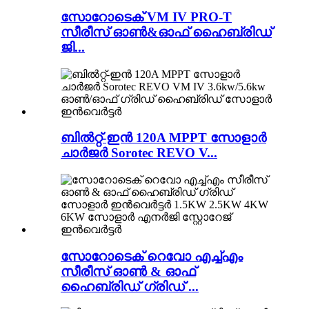
സോറോടെക് VM IV PRO-T
സീരീസ് ഓൺ&ഓഫ് ഹൈബ്രിഡ്
ജി...
ബിൽറ്റ്-ഇൻ 120A MPPT സോളാർ
ചാർജർ Sorotec REVO V...
സോറോടെക് റെവോ എച്ച്എം
സീരീസ് ഓൺ & ഓഫ്
ഹൈബ്രിഡ് ഗ്രിഡ് ...