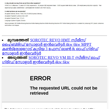
മുമ്പത്തേത്:
SOROTEC REVO HMT സീരീസ്
ഹൈബ്രിഡ് സോളാർ ഇൻവെർട്ടർ 4kw 6kw MPPT
കൺട്രോളറോട് കൂടിയ 3 ഫേസ് ഓൺ & ഓഫ് ഗ്രിഡ്
സോളാർ ഇൻവെർട്ടർ
അടുത്തത്:
SOROTEC REVO VM III-T സീരീസ് ഓഫ്
ഗ്രിഡ് സോളാർ ഇൻവെർട്ടർ 4kw 6kw